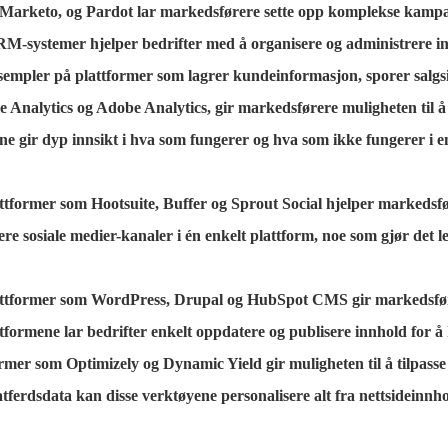
Marketo, og Pardot lar markedsførere sette opp komplekse kampan
RM-systemer hjelper bedrifter med å organisere og administrere in
ler på plattformer som lagrer kundeinformasjon, sporer salgsint
Analytics og Adobe Analytics, gir markedsførere muligheten til å sp
yene gir dyp innsikt i hva som fungerer og hva som ikke fungerer i 
ttformer som Hootsuite, Buffer og Sprout Social hjelper markedsfø
lere sosiale medier-kanaler i én enkelt plattform, noe som gjør det 
former som WordPress, Drupal og HubSpot CMS gir markedsførere
formene lar bedrifter enkelt oppdatere og publisere innhold for å 
rmer som Optimizely og Dynamic Yield gir muligheten til å tilpass
ferdsdata kan disse verktøyene personalisere alt fra nettsideinnho