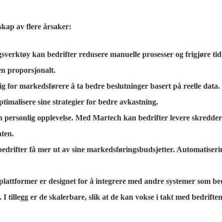
kap av flere årsaker:
erktøy kan bedrifter redusere manuelle prosesser og frigjøre tid t
n proporsjonalt.
 for markedsførere å ta bedre beslutninger basert på reelle data. 
timalisere sine strategier for bedre avkastning.
personlig opplevelse. Med Martech kan bedrifter levere skredders
aten.
drifter få mer ut av sine markedsføringsbudsjetter. Automatiseri
ttformer er designet for å integrere med andre systemer som bedr
 I tillegg er de skalerbare, slik at de kan vokse i takt med bedriften