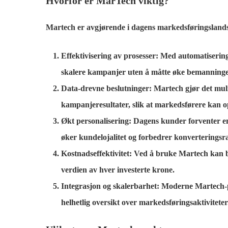
Hvorfor er MarTech viktig?
Martech er avgjørende i dagens markedsføringslands
Effektivisering av prosesser:
Med automatiseringsv
skalere kampanjer uten å måtte øke bemanninge
Data-drevne beslutninger:
Martech gjør det mulig
kampanjeresultater, slik at markedsførere kan op
Økt personalisering:
Dagens kunder forventer en 
øker kundelojalitet og forbedrer konverteringsr
Kostnadseffektivitet:
Ved å bruke Martech kan be
verdien av hver investerte krone.
Integrasjon og skalerbarhet:
Moderne Martech-pla
helhetlig oversikt over markedsføringsaktiviteter.