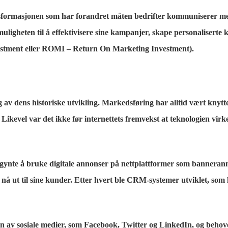
ansformasjonen som har forandret måten bedrifter kommuniserer me
uligheten til å effektivisere sine kampanjer, skape personaliserte
vestment eller ROMI – Return On Marketing Investment).
 dens historiske utvikling. Markedsføring har alltid vært knyttet 
ikevel var det ikke før internettets fremvekst at teknologien virk
begynte å bruke digitale annonser på nettplattformer som bannerann
å ut til sine kunder. Etter hvert ble CRM-systemer utviklet, som l
n av sosiale medier, som Facebook, Twitter og LinkedIn, og behove