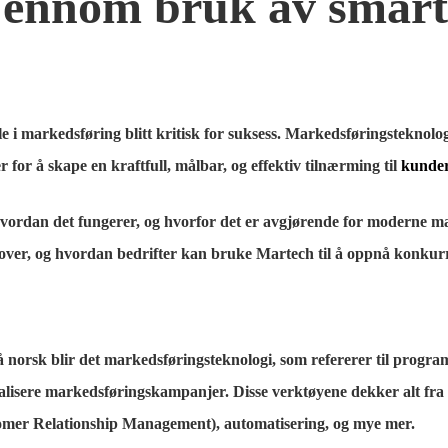
ennom bruk av smart 
olle i markedsføring blitt kritisk for suksess. Markedsføringstekno
for å skape en kraftfull, målbar, og effektiv tilnærming til
kunde
vordan det fungerer, og hvorfor det er avgjørende for moderne mar
over, og hvordan bedrifter kan bruke Martech til å oppnå konku
 norsk blir det markedsføringsteknologi, som refererer til progr
alisere markedsføringskampanjer. Disse verktøyene dekker alt fra 
mer Relationship Management), automatisering, og mye mer.