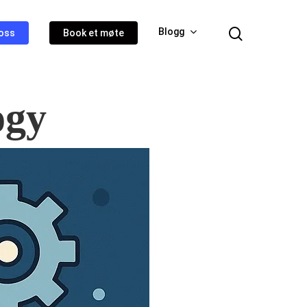
Blogg
oss
Book et møte
ogy