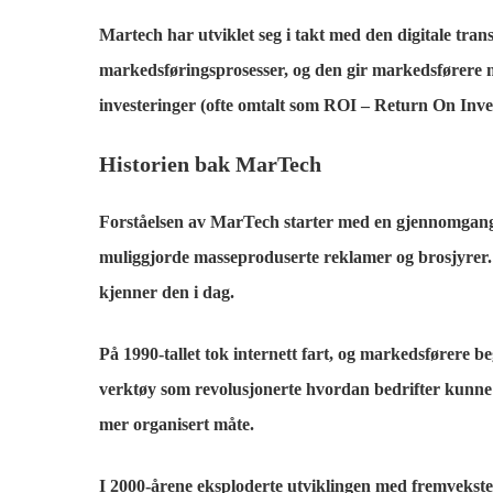
Martech har utviklet seg i takt med den digitale tr
markedsføringsprosesser, og den gir markedsførere m
investeringer (ofte omtalt som ROI – Return On In
Historien bak MarTech
Forståelsen av MarTech starter med en gjennomgang av
muliggjorde masseproduserte reklamer og brosjyrer. L
kjenner den i dag.
På 1990-tallet tok internett fart, og markedsførere 
verktøy som revolusjonerte hvordan bedrifter kunne n
mer organisert måte.
I 2000-årene eksploderte utviklingen med fremvekste