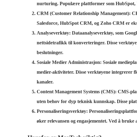
nurturing. Populære plattformer som HubSpot, 
CRM (Customer Relationship Management)
: C
Salesforce, HubSpot CRM, og Zoho CRM er eksemp
Analyseverktøy
: Dataanalyseverktøy, som Google 
nettsidetrafikk til konverteringer. Disse verktø
beslutninger.
Sosiale Medier Administrasjon:
Sosiale mediepla
medier-aktiviteter. Disse verktøyene integrerer f
kanaler.
Content Management Systems (CMS):
CMS-platt
uten behov for dyp teknisk kunnskap. Disse platt
Personaliseringsverktøy:
Personaliseringsplattfo
øker relevansen og engasjementet. Ved å bruke at